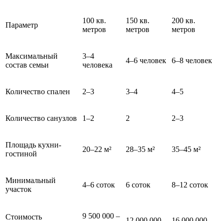
100 кв.
150 кв.
200 кв.
Параметр
метров
метров
метров
Максимальный
3–4
4–6 человек
6–8 человек
состав семьи
человека
Количество спален
2–3
3–4
4–5
Количество санузлов
1–2
2
2–3
Площадь кухни-
20–22 м²
28–35 м²
35–45 м²
гостиной
Минимальный
4–6 соток
6 соток
8–12 соток
участок
9 500 000 –
Стоимость
12 000 000 –
16 000 000 –