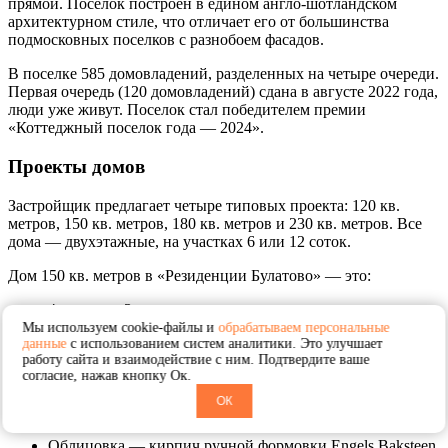
прямой. Поселок построен в едином англо-шотландском
архитектурном стиле, что отличает его от большинства
подмосковных поселков с разнобоем фасадов.
В поселке 585 домовладений, разделенных на четыре очереди.
Первая очередь (120 домовладений) сдана в августе 2022 года,
люди уже живут. Поселок стал победителем премии
«Коттеджный поселок года — 2024».
Проекты домов
Застройщик предлагает четыре типовых проекта: 120 кв.
метров, 150 кв. метров, 180 кв. метров и 230 кв. метров. Все
дома — двухэтажные, на участках 6 или 12 соток.
Дом 150 кв. метров в «Резиденции Булатово» — это:
4 спальни, 3 санузла.
Мы используем cookie-файлы и
обрабатываем персональные
Кухня-гостиная с панорамным остеклением.
данные
с использованием систем аналитики. Это улучшает
работу сайта и взаимодействие с ним. Подтвердите ваше
согласие, нажав кнопку Ок.
Фундамент — железобетонные сваи.
ОК
Стены — керамоблок.
Облицовка — кирпич ручной формовки Engels Baksteen