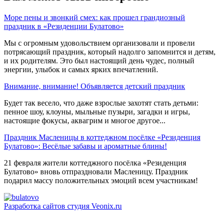
Море пены и звонкий смех: как прошел грандиозный
праздник в «Резиденции Булатово»
Мы с огромным удовольствием организовали и провели
потрясающий праздник, который надолго запомнится и детям,
и их родителям. Это был настоящий день чудес, полный
энергии, улыбок и самых ярких впечатлений.
Внимание, внимание! Объявляется детский праздник
Будет так весело, что даже взрослые захотят стать детьми:
пенное шоу, клоуны, мыльные пузыри, загадки и игры,
настоящие фокусы, аквагрим и многое другое...
Праздник Масленицы в коттеджном посёлке «Резиденция
Булатово»: Весёлые забавы и ароматные блины!
21 февраля жители коттеджного посёлка «Резиденция
Булатово» вновь отпраздновали Масленицу. Праздник
подарил массу положительных эмоций всем участникам!
Разработка сайтов
студия Veonix.ru