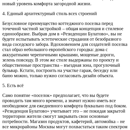
новый уровень комфорта загородной жизни.
4. Единый архитектурный стиль всех строений
Безусловное преимущество коттеджного поселка перед
точечной частной застройкой – общая концепция и стилевое
единообразие. Выбрав дом в «Резиденции Булатово», вы не
будете испытывать эстетические страдания от безобразного
вида соседского забора. Вдохновением для создателей поселка
стал образ небольшого европейского городка: дома с
аккуратными черепичными крышами, мощеные дороги,
зелень повсюду. В этом же стиле выдержаны по проекту и
общественные пространства – въездная зона, прогулочный
бульвар. Кстати, построить на участке гараж, беседку или
баню можно, только нужно согласовать дизайн объекта.
5. Есть всё
Само понятие «поселок» предполагает, что вы будете
проводить там много времени, а значит нужно иметь все
необходимое для ежедневного комфорта буквально под боком.
«Резиденция Булатово» учитывает это – не покидая закрытой
территории жители смогут закрывать свои основные
потребности. Магазин продуктов, кафетерий, автомойка – не
все микрорайоны Москвы могут похвастаться таким спектром