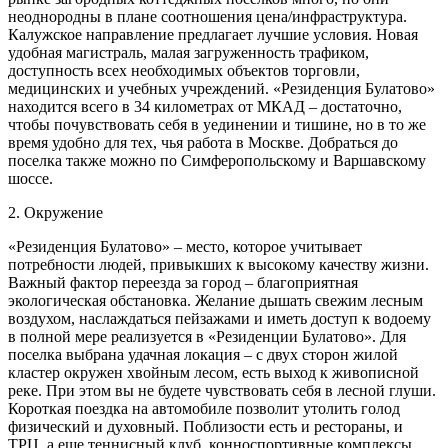
неоднородны в плане соотношения цена/инфраструктура.
Калужское направление предлагает лучшие условия. Новая
удобная магистраль, малая загруженность трафиком,
доступность всех необходимых объектов торговли,
медицинских и учебных учреждений. «Резиденция Булатово»
находится всего в 34 километрах от МКАД – достаточно,
чтобы почувствовать себя в уединении и тишине, но в то же
время удобно для тех, чья работа в Москве. Добраться до
поселка также можно по Симферопольскому и Варшавскому
шоссе.
2. Окружение
«Резиденция Булатово» – место, которое учитывает
потребности людей, привыкших к высокому качеству жизни.
Важный фактор переезда за город – благоприятная
экологическая обстановка. Желание дышать свежим лесным
воздухом, наслаждаться пейзажами и иметь доступ к водоему
в полной мере реализуется в «Резиденции Булатово». Для
поселка выбрана удачная локация – с двух сторон жилой
кластер окружен хвойным лесом, есть выход к живописной
реке. При этом вы не будете чувствовать себя в лесной глуши.
Короткая поездка на автомобиле позволит утолить голод
физический и духовный. Поблизости есть и рестораны, и
ТРЦ, а еще теннисный клуб, конноспортивные комплексы,