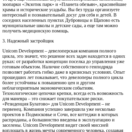
зоопарки «Экзотик парк» и «Планета обезьян», красивейшие
храмы и исторические усадьбы. Вы без труда организуете
интересный и познавательный досуг для себя и детей. В
соседних населенных пунктах Дубровицы и Щапово есть
муниципальные школы и детские сады, а еще там можно
получить медицинскую помощь.
3. Надежный застройщик
Unicom Development – девелоперская компания полного
цикла, это значит, что решение всех задач находится в одних
руках: от разработки концепции поселка до управления уже
готовым объектом. Наличие собственного генподряда
позволяет работать гибко даже в кризисных условиях. Опыт
прошедших лет показывает, что девелоперы полного цикла
более устойчивы к повышению цен и другим
неблагоприятным экономическим событиям.
Технологические цепочки крепки, всегда есть возможность
для маневра – это снижает покупательские риски.
«Резиденция Булатово» для Unicom Development – не
первенец. Компания успешно завершила уже несколько
проектов в Подмосковье и Сочи, все коттеджи в которых
распроданы, а большинство введены в эксплуатацию и
заселены. Unicom Development видит своей миссией
воплощать в жизнь мечты современного человека, создавая