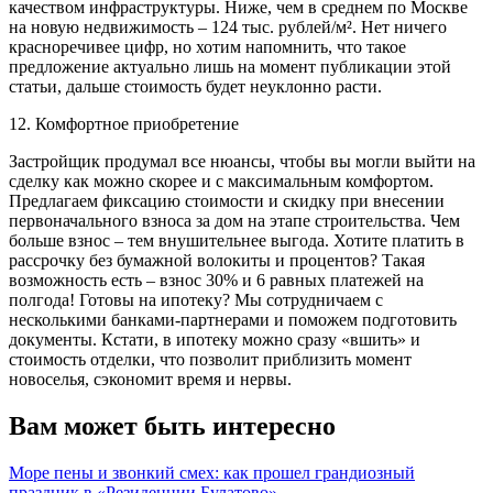
качеством инфраструктуры. Ниже, чем в среднем по Москве
на новую недвижимость – 124 тыс. рублей/м². Нет ничего
красноречивее цифр, но хотим напомнить, что такое
предложение актуально лишь на момент публикации этой
статьи, дальше стоимость будет неуклонно расти.
12. Комфортное приобретение
Застройщик продумал все нюансы, чтобы вы могли выйти на
сделку как можно скорее и с максимальным комфортом.
Предлагаем фиксацию стоимости и скидку при внесении
первоначального взноса за дом на этапе строительства. Чем
больше взнос – тем внушительнее выгода. Хотите платить в
рассрочку без бумажной волокиты и процентов? Такая
возможность есть – взнос 30% и 6 равных платежей на
полгода! Готовы на ипотеку? Мы сотрудничаем с
несколькими банками-партнерами и поможем подготовить
документы. Кстати, в ипотеку можно сразу «вшить» и
стоимость отделки, что позволит приблизить момент
новоселья, сэкономит время и нервы.
Вам может быть интересно
Море пены и звонкий смех: как прошел грандиозный
праздник в «Резиденции Булатово»