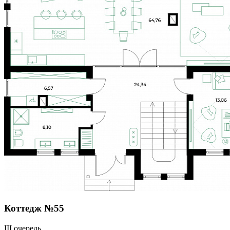
Коттедж №55
III очередь