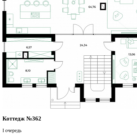
Коттедж №362
I очередь